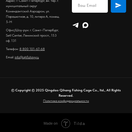
Адрес: г. Санкт-Петербург, вн. тер. г.
муниципальный округ
Комендантский Аэродром, ул.
Парашютная, д. 10, литера А, помещ.
5-Н
Офис/Шоу-рум: г. Санкт-Петербург,
Setl Center, Ленинский просп., 153
оф. 131
Телефон:
8 800 101-67-68
Email:
info@qhfishing.ru
© Copyright © 2025 Qingdao Qihang Fishing Cage Co., ltd., All Rights
Reserved.
Политика конфиденциальности
Tilda
Made on