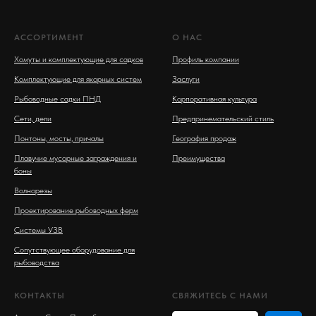
АССОРТИМЕНТ
О НАС
Хомуты и комплектующие для садков
Профиль компании
Комплектующие для якорных систем
Заслуги
Рыбоводные садки ПНД
Корпоративная культура
Сети, дели
Предпринемательский стиль
Понтоны, мосты, причалы
География продаж
Плавучие мусорные заграждения и
Преимущества
боны
Волнорезы
Проектирование рыбоводных ферм
Системы УЗВ
Сопутствующее оборудование для
рыбоводства
КОНТАКТЫ
СВЯЖИТЕСЬ С НАМИ