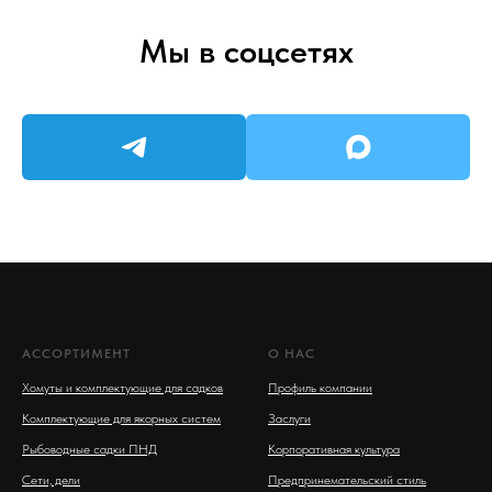
Мы в соцсетях
АССОРТИМЕНТ
О НАС
Хомуты и комплектующие для садков
Профиль компании
Комплектующие для якорных систем
Заслуги
Рыбоводные садки ПНД
Корпоративная культура
Сети, дели
Предпринемательский стиль