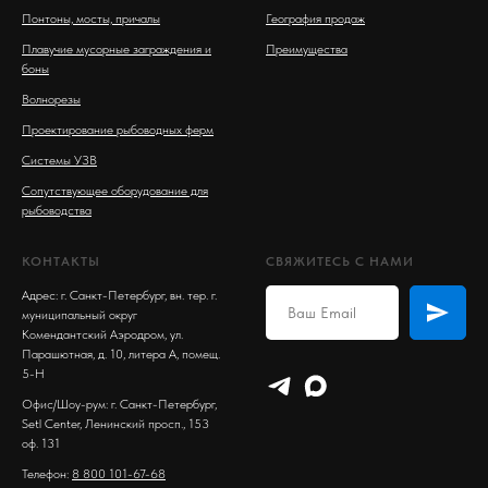
Понтоны, мосты, причалы
География продаж
Плавучие мусорные заграждения и
Преимущества
боны
Волнорезы
Проектирование рыбоводных ферм
Системы УЗВ
Сопутствующее оборудование для
рыбоводства
КОНТАКТЫ
СВЯЖИТЕСЬ С НАМИ
Адрес: г. Санкт-Петербург, вн. тер. г.
муниципальный округ
Комендантский Аэродром, ул.
Парашютная, д. 10, литера А, помещ.
5-Н
Офис/Шоу-рум: г. Санкт-Петербург,
Setl Center, Ленинский просп., 153
оф. 131
Телефон:
8 800 101-67-68