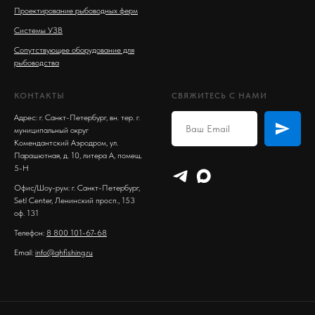
Проектирование рыбоводных ферм
Системы УЗВ
Сопутствующее оборудование для
рыбоводства
КОНТАКТЫ
СВЯЖИТЕСЬ С НАМИ
Адрес: г. Санкт-Петербург, вн. тер. г.
муниципальный округ
Комендантский Аэродром, ул.
Парашютная, д. 10, литера А, помещ.
5-Н
Офис/Шоу-рум: г. Санкт-Петербург,
Setl Center, Ленинский просп., 153
оф. 131
Телефон:
8 800 101-67-68
Email:
info@qhfishing.ru