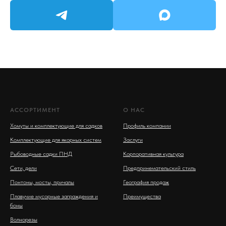
АССОРТИМЕНТ
О НАС
Хомуты и комплектующие для садков
Профиль компании
Комплектующие для якорных систем
Заслуги
Рыбоводные садки ПНД
Корпоративная культура
Сети, дели
Предпринемательский стиль
Понтоны, мосты, причалы
География продаж
Плавучие мусорные заграждения и
Преимущества
боны
Волнорезы