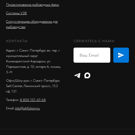
Проектирование рыбоводных ферм
Системы УЗВ
Сопутствующее оборудование для
рыбоводства
КОНТАКТЫ
СВЯЖИТЕСЬ С НАМИ
Адрес: г. Санкт-Петербург, вн. тер. г.
муниципальный округ
Комендантский Аэродром, ул.
Парашютная, д. 10, литера А, помещ.
5-Н
Офис/Шоу-рум: г. Санкт-Петербург,
Setl Center, Ленинский просп., 153
оф. 131
Телефон:
8 800 101-67-68
Email:
info@qhfishing.ru