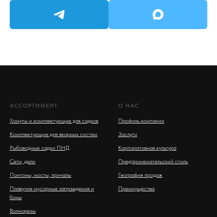
АССОРТИМЕНТ
О НАС
Хомуты и комплектующие для садков
Профиль компании
Комплектующие для якорных систем
Заслуги
Рыбоводные садки ПНД
Корпоративная культура
Сети, дели
Предпринемательский стиль
Понтоны, мосты, причалы
География продаж
Плавучие мусорные заграждения и
Преимущества
боны
Волнорезы