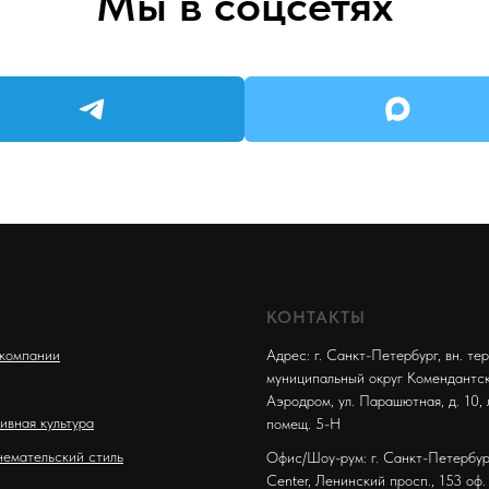
Мы в соцсетях
КОНТАКТЫ
компании
Адрес: г. Санкт-Петербург, вн. тер.
муниципальный округ Комендантс
Аэродром, ул. Парашютная, д. 10, 
ивная культура
помещ. 5-Н
емательский стиль
Офис/Шоу-рум: г. Санкт-Петербург
Center, Ленинский просп., 153 оф.