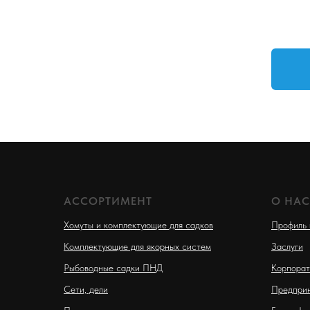
АССОРТИМЕНТ
О НАС
Хомуты и комплектующие для садков
Профиль 
Комплектующие для якорных систем
Заслуги
Рыбоводные садки ПНД
Корпорат
Сети, дели
Предприн