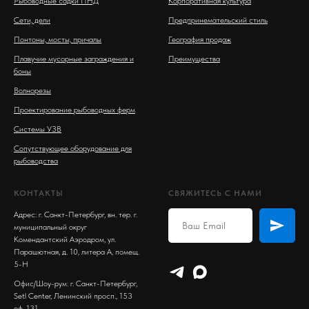
Рыбоводные садки ПНД
Корпоративная культура
Сети, дели
Предпринемательский стиль
Понтоны, мосты, причалы
География продаж
Плавучие мусорные заграждения и
Преимущества
боны
Волнорезы
Проектирование рыбоводных ферм
Системы УЗВ
Сопутствующее оборудование для
рыбоводства
КОНТАКТЫ
СВЯЖИТЕСЬ С НАМИ
Адрес: г. Санкт-Петербург, вн. тер. г.
муниципальный округ
Комендантский Аэродром, ул.
Парашютная, д. 10, литера А, помещ.
5-Н
Офис/Шоу-рум: г. Санкт-Петербург,
Setl Center, Ленинский просп., 153
оф. 131