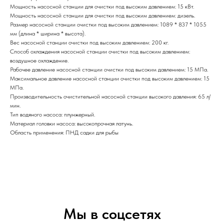
Мощность насосной станции для очистки под высоким давлением: 15 кВт.
Мощность насосной станции для очистки под высоким давлением: дизель.
Размер насосной станции очистки под высоким давлением: 1089 * 837 * 1055
мм (длина * ширина * высота).
Вес насосной станции очистки под высоким давлением: 200 кг.
Способ охлаждения насосной станции очистки под высоким давлением:
воздушное охлаждение.
Рабочее давление насосной станции очистки под высоким давлением: 15 МПа.
Максимальное давление насосной станции очистки под высоким давлением: 15
МПа.
Производительность очистительной насосной станции высокого давления: 65 л/
мин.
Тип водяного насоса: плунжерный.
Материал головки насоса: высокопрочная латунь.
Область применения: ПНД садки для рыбы
Мы в соцсетях