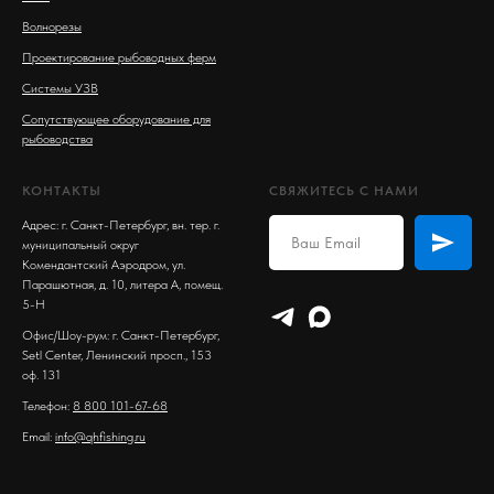
Волнорезы
Проектирование рыбоводных ферм
Системы УЗВ
Сопутствующее оборудование для
рыбоводства
КОНТАКТЫ
СВЯЖИТЕСЬ С НАМИ
Адрес: г. Санкт-Петербург, вн. тер. г.
муниципальный округ
Комендантский Аэродром, ул.
Парашютная, д. 10, литера А, помещ.
5-Н
Офис/Шоу-рум: г. Санкт-Петербург,
Setl Center, Ленинский просп., 153
оф. 131
Телефон:
8 800 101-67-68
Email:
info@qhfishing.ru