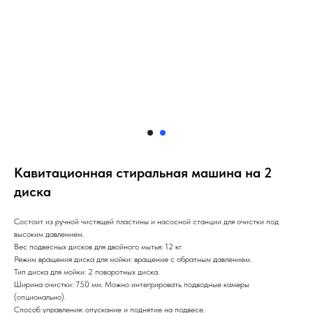
Кавитационная стиральная машина на 2
диска
Состоит из ручной чистящей пластины и насосной станции для очистки под
высоким давлением.
Вес подвесных дисков для двойного мытья: 12 кг.
Режим вращения диска для мойки: вращение с обратным давлением.
Тип диска для мойки: 2 поворотных диска.
Ширина очистки: 750 мм. Можно интегрировать подводные камеры
(опционально).
Способ управления: опускание и поднятие на подвесе.