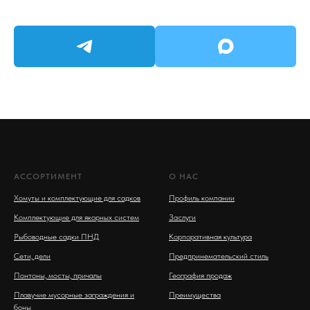
АССОРТИМЕНТ
О НАС
Хомуты и комплектующие для садков
Профиль компании
Комплектующие для якорных систем
Заслуги
Рыбоводные садки ПНД
Корпоративная культура
Сети, дели
Предпринемательский стиль
Понтоны, мосты, причалы
География продаж
Плавучие мусорные заграждения и
Преимущества
боны