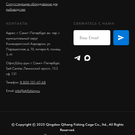
Сопутствующее оборудование для
рыбоводства
КОНТАКТЫ
СВЯЖИТЕСЬ С НАМИ
Адрес: г. Санкт-Петербург, вн. тер. г.
муниципальный округ
Комендантский Аэродром, ул.
Парашютная, д. 10, литера А, помещ.
5-Н
Офис/Шоу-рум: г. Санкт-Петербург,
Setl Center, Ленинский просп., 153
оф. 131
Телефон:
8 800 101-67-68
Email:
info@qhfishing.ru
© Copyright © 2025 Qingdao Qihang Fishing Cage Co., ltd., All Rights
Reserved.