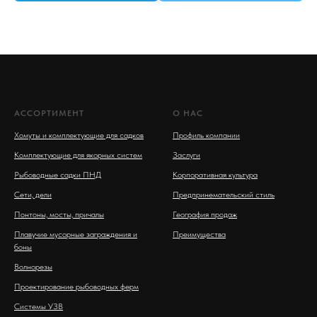
АССОРТИМЕНТ
О НАС
Хомуты и комплектующие для садков
Профиль компании
Комплектующие для якорных систем
Заслуги
Рыбоводные садки ПНД
Корпоративная культура
Сети, дели
Предпринемательский стиль
Понтоны, мосты, причалы
География продаж
Плавучие мусорные заграждения и
Преимущества
боны
Волнорезы
Проектирование рыбоводных ферм
Системы УЗВ