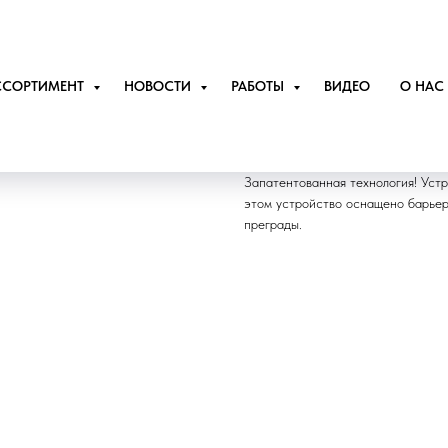
ССОРТИМЕНТ
НОВОСТИ
РАБОТЫ
ВИДЕО
О НАС
Плавучие мусорны
Запатентованная технология! Уст
этом устройство оснащено барьер
преграды.