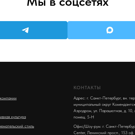
Мы в соцсетях
КОНТАКТЫ
компании
Адрес: г. Санкт-Петербург, вн. тер.
муниципальный округ Комендантс
Аэродром, ул. Парашютная, д. 10, 
ивная культура
помещ. 5-Н
емательский стиль
Офис/Шоу-рум: г. Санкт-Петербург
Center, Ленинский просп., 153 оф.