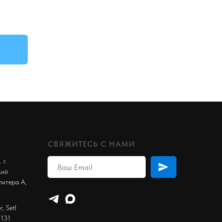
СВЯЖИТЕСЬ С НАМИ
 г.
кий
литера А,
, Setl
 131