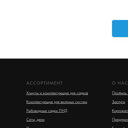
АССОРТИМЕНТ
О НАС
Хомуты и комплектующие для садков
Профиль 
Комплектующие для якорных систем
Заслуги
Рыбоводные садки ПНД
Корпорат
Сети, дели
Предприн