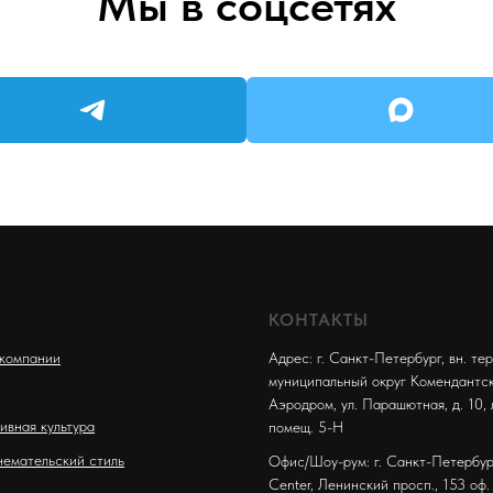
Мы в соцсетях
КОНТАКТЫ
компании
Адрес: г. Санкт-Петербург, вн. тер.
муниципальный округ Комендантс
Аэродром, ул. Парашютная, д. 10, 
ивная культура
помещ. 5-Н
емательский стиль
Офис/Шоу-рум: г. Санкт-Петербург
Center, Ленинский просп., 153 оф.