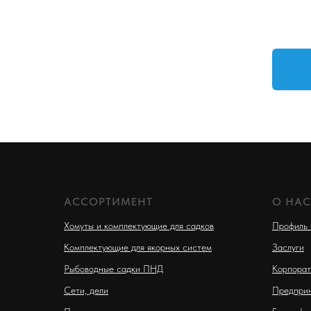
АССОРТИМЕНТ
О НАС
Хомуты и комплектующие для садков
Профиль 
Комплектующие для якорных систем
Заслуги
Рыбоводные садки ПНД
Корпорат
Сети, дели
Предприн