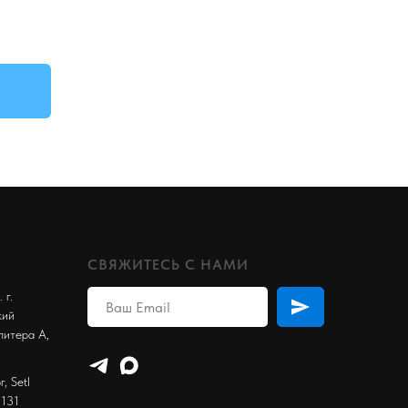
СВЯЖИТЕСЬ С НАМИ
 г.
кий
литера А,
, Setl
 131