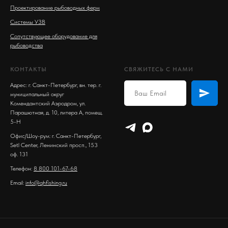
Проектирование рыбоводных ферм
Системы УЗВ
Сопутствующее оборудование для
рыбоводства
КОНТАКТЫ
СВЯЖИТЕСЬ С НАМИ
Адрес: г. Санкт-Петербург, вн. тер. г.
муниципальный округ
Комендантский Аэродром, ул.
Парашютная, д. 10, литера А, помещ.
5-Н
Офис/Шоу-рум: г. Санкт-Петербург,
Setl Center, Ленинский просп., 153
оф. 131
Телефон:
8 800 101-67-68
Email:
info@qhfishing.ru