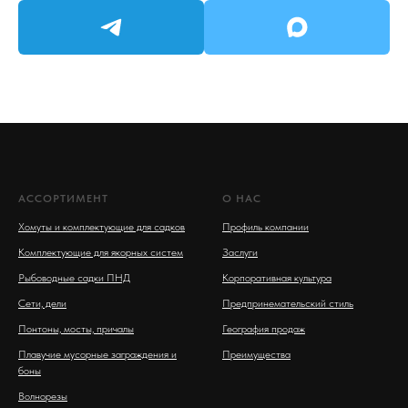
АССОРТИМЕНТ
О НАС
Хомуты и комплектующие для садков
Профиль компании
Комплектующие для якорных систем
Заслуги
Рыбоводные садки ПНД
Корпоративная культура
Сети, дели
Предпринемательский стиль
Понтоны, мосты, причалы
География продаж
Плавучие мусорные заграждения и
Преимущества
боны
Волнорезы