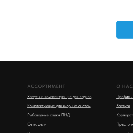
АССОРТИМЕНТ
О НАС
Хомуты и комплектующие для садков
Профиль 
Комплектующие для якорных систем
Заслуги
Рыбоводные садки ПНД
Корпорат
Сети, дели
Предприн