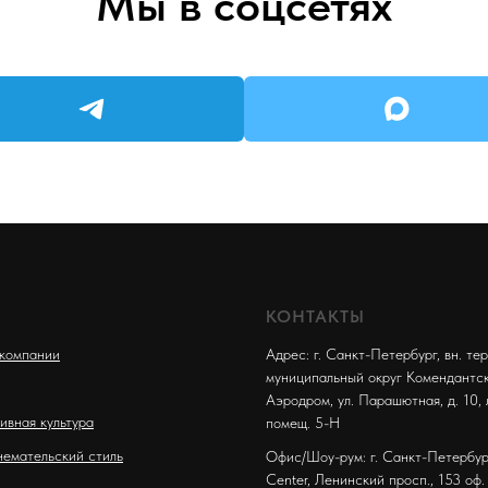
Мы в соцсетях
КОНТАКТЫ
компании
Адрес: г. Санкт-Петербург, вн. тер.
муниципальный округ Комендантс
Аэродром, ул. Парашютная, д. 10, 
ивная культура
помещ. 5-Н
емательский стиль
Офис/Шоу-рум: г. Санкт-Петербург
Center, Ленинский просп., 153 оф.