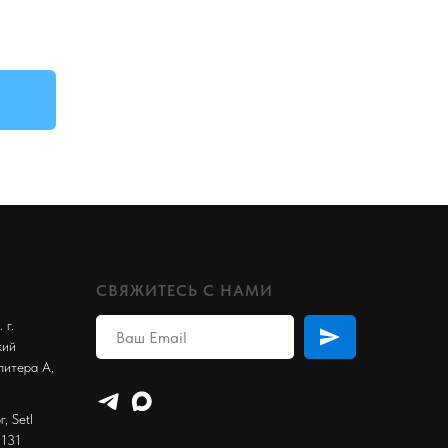
СВЯЖИТЕСЬ С НАМИ
 г.
кий
литера А,
, Setl
 131