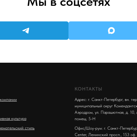
Мы в соцсетях
КОНТАКТЫ
компании
Адрес: г. Санкт-Петербург, вн. тер.
муниципальный округ Комендантс
Аэродром, ул. Парашютная, д. 10, 
ивная культура
помещ. 5-Н
емательский стиль
Офис/Шоу-рум: г. Санкт-Петербург
Center, Ленинский просп., 153 оф.