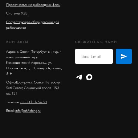
Проектирование рыбоводных ферм
Системы УЗВ
Сопутствующее оборудование для
рыбоводства
КОНТАКТЫ
СВЯЖИТЕСЬ С НАМИ
Адрес: г. Санкт-Петербург, вн. тер. г.
муниципальный округ
Комендантский Аэродром, ул.
Парашютная, д. 10, литера А, помещ.
5-Н
Офис/Шоу-рум: г. Санкт-Петербург,
Setl Center, Ленинский просп., 153
оф. 131
Телефон:
8 800 101-67-68
Email:
info@qhfishing.ru