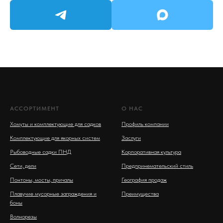
АССОРТИМЕНТ
О НАС
Хомуты и комплектующие для садков
Профиль компании
Комплектующие для якорных систем
Заслуги
Рыбоводные садки ПНД
Корпоративная культура
Сети, дели
Предпринемательский стиль
Понтоны, мосты, причалы
География продаж
Плавучие мусорные заграждения и
Преимущества
боны
Волнорезы