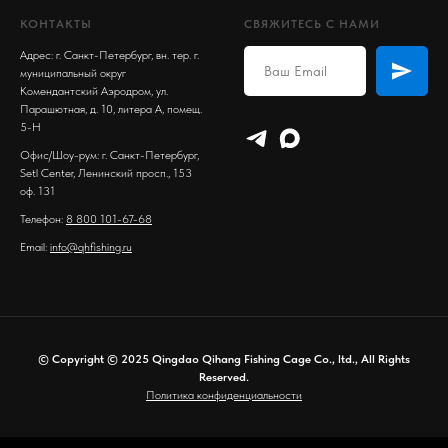
КОНТАКТЫ
СВЯЖИТЕСЬ С НАМИ
Адрес: г. Санкт-Петербург, вн. тер. г.
муниципальный округ
Комендантский Аэродром, ул.
Парашютная, д. 10, литера А, помещ.
5-Н
Офис/Шоу-рум: г. Санкт-Петербург,
Setl Center, Ленинский просп., 153
оф. 131
Телефон:
8 800 101-67-68
Email:
info@qhfishing.ru
© Copyright © 2025 Qingdao Qihang Fishing Cage Co., ltd., All Rights
Reserved.
Политика конфиденциальности