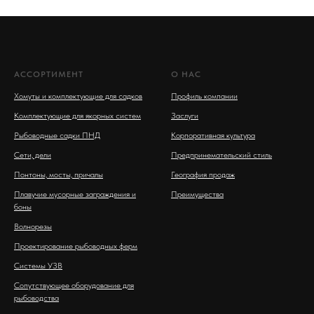
АССОРТИМЕНТ
О НАС
Хомуты и комплектующие для садков
Профиль компании
Комплектующие для якорных систем
Заслуги
Рыбоводные садки ПНД
Корпоративная культура
Сети, дели
Предпринемательский стиль
Понтоны, мосты, причалы
География продаж
Плавучие мусорные заграждения и
Преимущества
боны
Волнорезы
Проектирование рыбоводных ферм
Системы УЗВ
Сопутствующее оборудование для
рыбоводства